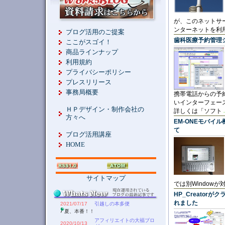
が、このネットサ
ンターネットを利
ブログ活用のご提案
歯科医療予約管理シス
ここがスゴイ！
商品ラインナップ
利用規約
プライバシーポリシー
プレスリリース
事務局概要
携帯電話からの予
いインターフェー
ＨＰデザイン・制作会社の
詳しくは「ソフト
方々へ
EM-ONEモバイ
て
ブログ活用講座
HOME
サイトマップ
では別Window
HP_Creato
れました
2021/07/17
引越しの本多便
夏、本番！！
アフィリエイトの大福ブロ
2020/10/13