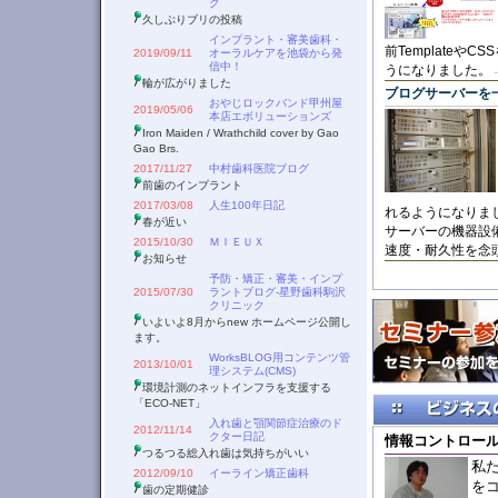
グ
久しぶりブリの投稿
インプラント・審美歯科・
前Template
2019/09/11
オーラルケアを池袋から発
信中！
うになりました。
輪が広がりました
ブログサーバーを
おやじロックバンド甲州屋
2019/05/06
本店エボリューションズ
Iron Maiden / Wrathchild cover by Gao
Gao Brs.
2017/11/27
中村歯科医院ブログ
前歯のインプラント
2017/03/08
人生100年日記
れるようになりま
春が近い
サーバーの機器設
2015/10/30
ＭＩＥＵＸ
速度・耐久性を念
お知らせ
予防・矯正・審美・インプ
2015/07/30
ラントブログ-星野歯科駒沢
クリニック
いよいよ8月からnew ホームページ公開し
ます。
WorksBLOG用コンテンツ管
2013/10/01
理システム(CMS)
環境計測のネットインフラを支援する
「ECO-NET」
入れ歯と顎関節症治療のド
2012/11/14
クター日記
情報コントロー
つるつる総入れ歯は気持ちがいい
私
2012/09/10
イーライン矯正歯科
を
歯の定期健診