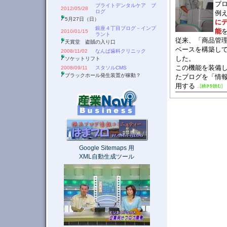
ブ
ブライトデンタルケア ブ
2012/05/28
ログ
例
5月27日（日）
に
銀座４丁目ブログ－インプ
能
2010/01/15
ラント
従来、「商品管
天賞堂 盗賊の入り口
ベースを構築し
2008/11/02
なんば歯科クリニック
した。
ソケットリフト
この機能を装備
2008/09/11
スタソルCMS
ブラックホール発生装置が稼動？
たブログを「情
用する
Google Sitemaps 用
XML自動生成ツール